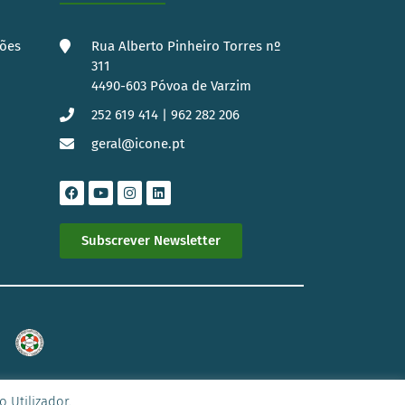
ções
Rua Alberto Pinheiro Torres nº
311
4490-603 Póvoa de Varzim
252 619 414 | 962 282 206
geral@icone.pt
s
Subscrever Newsletter
 Utilizador.