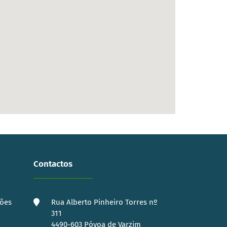
Contactos
ções
Rua Alberto Pinheiro Torres nº
311
4490-603 Póvoa de Varzim