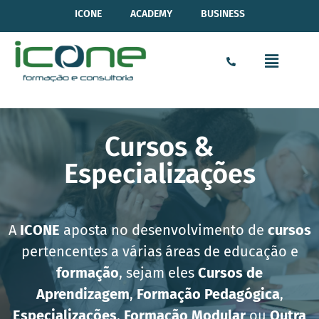
ICONE
ACADEMY
BUSINESS
Cursos &
Especializações​
A
ICONE
aposta no desenvolvimento de
cursos
pertencentes a várias áreas de educação e
formação
, sejam eles
Cursos de
Aprendizagem
,
Formação Pedagógica
,
Especializações
,
Formação Modular
ou
Outra