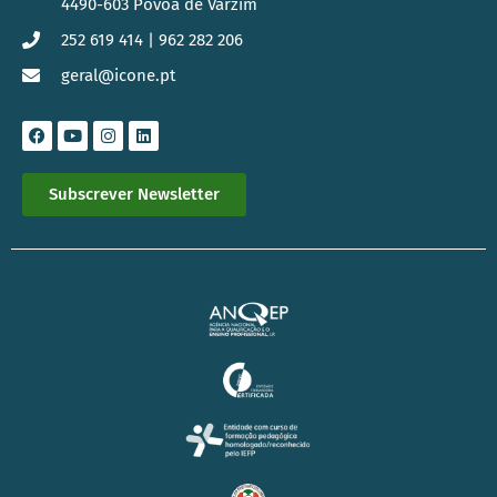
4490-603 Póvoa de Varzim
252 619 414 | 962 282 206
geral@icone.pt
Subscrever Newsletter