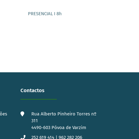
PRESENCIAL I 8h
Contactos
ções
Rua Alberto Pinheiro Torres nº
311
4490-603 Póvoa de Varzim
252 619 414 | 962 282 206