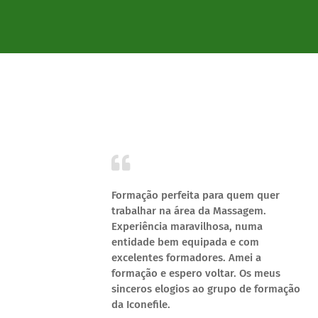
ar deste
Formação perfeita para quem quer
z que o
trabalhar na área da Massagem.
 me
Experiência maravilhosa, numa
 a
entidade bem equipada e com
ito
excelentes formadores. Amei a
formação e espero voltar. Os meus
sinceros elogios ao grupo de formação
da Iconefile.