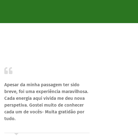
Apesar da minha passagem ter sido
A partic
breve, foi uma experiência maravilhosa.
melhore
Cada energia aqui vivida me deu nova
possibi
perspetiva. Gostei muito de conhecer
postura 
cada um de vocês- Muita gratidão por
pensame
tudo.
curso qu
conteúd