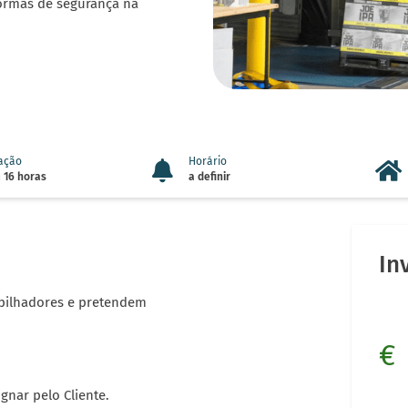
ormas de segurança na
ação
Horário
 16 horas
a definir
In
ilhadores e pretendem
€
gnar pelo Cliente.