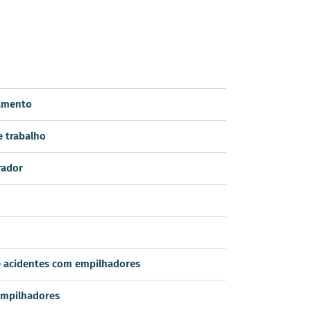
amento
 trabalho
rador
 acidentes com empilhadores
empilhadores