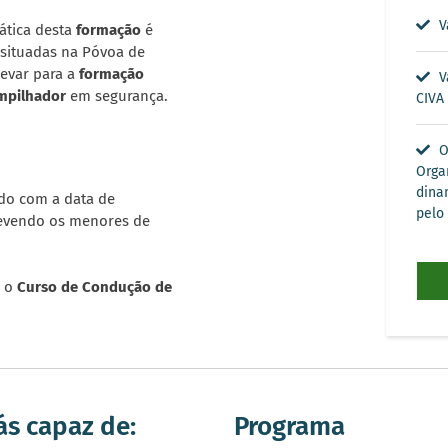
V
ática desta
formação
é
 situadas na Póvoa de
levar para a
formação
Va
mpilhador
em segurança.
CIVA
O
Orga
dina
rdo com a data de
pelo 
devendo os menores de
 o
Curso de Condução de
ás capaz de:
Programa