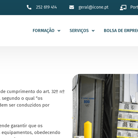
252 619 414
geral@icone.pt
Por
FORMAÇÃO
SERVIÇOS
BOLSA DE EMPRE
de cumprimento do art. 32º nº
o, segundo o qual “os
dem ser conduzidos por
ende garantir que os
es equipamentos, obedecendo