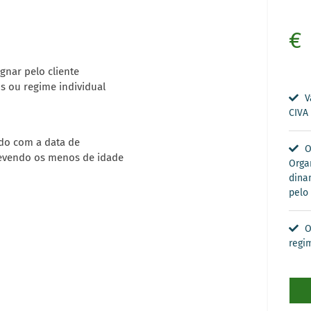
€
gnar pelo cliente
s ou regime individual
Va
CIVA
rdo com a data de
O
devendo os menos de idade
Orga
dina
pelo 
O
regi