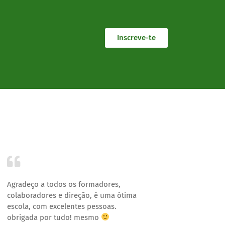
Inscreve-te
Agradeço a todos os formadores,
Agradeço
colaboradores e direção, é uma ótima
excelent
escola, com excelentes pessoas.
não só a
obrigada por tudo! mesmo
nível pe