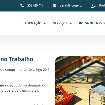
252 619 414
geral@icone.pt
Por
FORMAÇÃO
SERVIÇOS
BOLSA DE EMPRE
 no Trabalho
de cumprimento do artigo 20.º
ção
adequada no domínio da
 o posto de trabalho e o