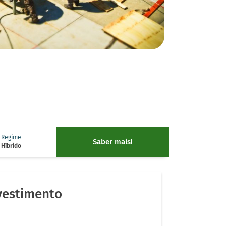
Regime
Saber mais!
Híbrido
vestimento