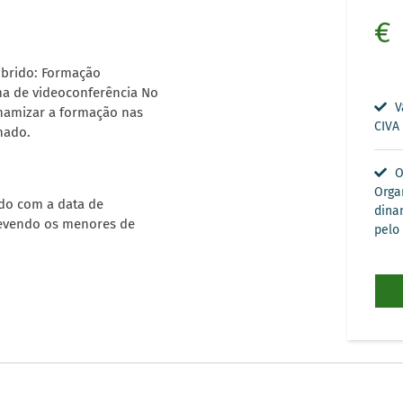
€
ibrido: Formação
ema de videoconferência No
Va
namizar a formação nas
CIVA
nado.
O
Orga
rdo com a data de
dina
devendo os menores de
pelo 