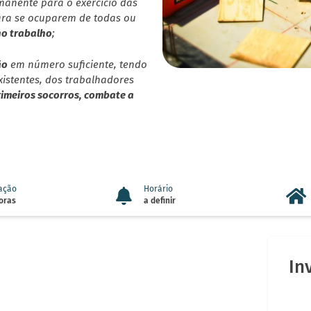
anente para o exercício das
ara se ocuparem de todas ou
no trabalho
;
ão
em número suficiente, tendo
istentes, dos trabalhadores
rimeiros socorros, combate a
ação
Horário
oras
a definir
In