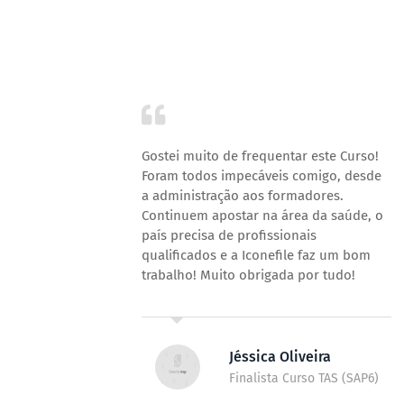
do o que
Gostei muito de frequentar este Curso!
enso ao
Foram todos impecáveis comigo, desde
ver
a administração aos formadores.
ço por
Continuem apostar na área da saúde, o
starão
país precisa de profissionais
 serão
qualificados e a Iconefile faz um bom
trabalho! Muito obrigada por tudo!
Jéssica Oliveira
 (SAP8)
Finalista Curso TAS (SAP6)