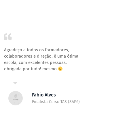
Agradeço a todos os formadores,
Agradeço
colaboradores e direção, é uma ótima
excelent
escola, com excelentes pessoas.
não só a
obrigada por tudo! mesmo
nível pe
aqui, sã
curso é 
Nunca v
Fábio Alves
Finalista Curso TAS (SAP6)