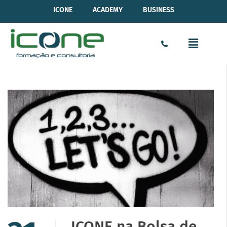
ICONE
ACADEMY
BUSINESS
ICONE na Bolsa de