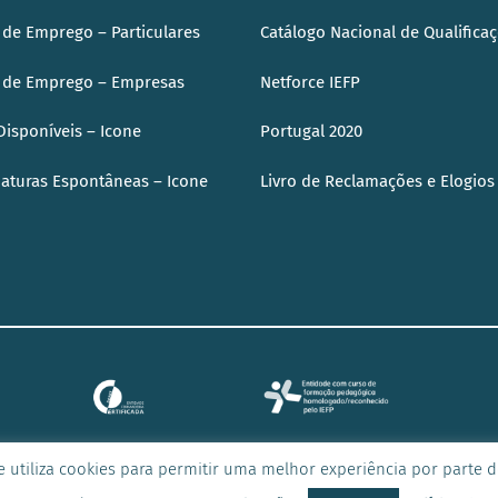
 de Emprego – Particulares
Catálogo Nacional de Qualifica
 de Emprego – Empresas
Netforce IEFP
Disponíveis – Icone
Portugal 2020
aturas Espontâneas – Icone
Livro de Reclamações e Elogio
e utiliza cookies para permitir uma melhor experiência por parte do
AVISO DE 