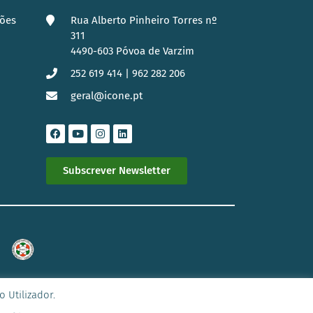
ções
Rua Alberto Pinheiro Torres nº
311
4490-603 Póvoa de Varzim
252 619 414 | 962 282 206
geral@icone.pt
s
Subscrever Newsletter
 Utilizador.
PRIVACIDADE
|
POLÍTICA DE COOKIES
|
TERMOS E